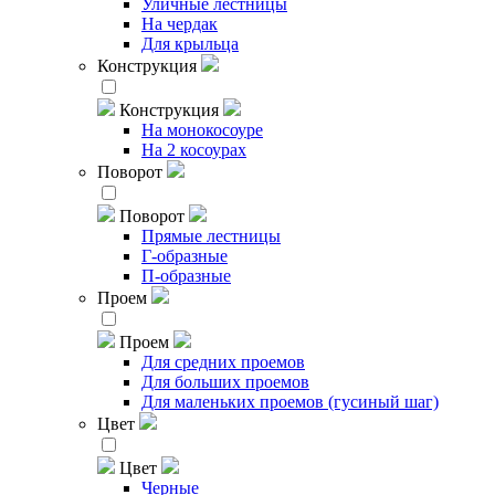
Уличные лестницы
На чердак
Для крыльца
Конструкция
Конструкция
На монокосоуре
На 2 косоурах
Поворот
Поворот
Прямые лестницы
Г-образные
П-образные
Проем
Проем
Для средних проемов
Для больших проемов
Для маленьких проемов (гусиный шаг)
Цвет
Цвет
Черные