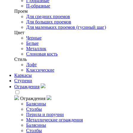
Г-образные
П-образные
Проем
Для средних проемов
Для больших проемов
Для маленьких проемов (гусиный шаг)
Цвет
Черные
Белые
Металлик
Слоновая кость
Стиль
Лофт
Классические
Каркасы
Ступени
Ограждения
Ограждения
Балясины
Столбы
Перила и поручни
Металлические ограждения
Балясины
Столбы