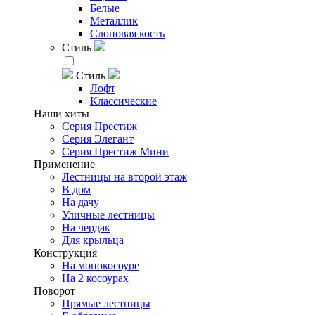
Белые
Металлик
Слоновая кость
Стиль
Стиль
Лофт
Классические
Наши хиты
Серия Престиж
Серия Элегант
Серия Престиж Мини
Применение
Лестницы на второй этаж
В дом
На дачу
Уличные лестницы
На чердак
Для крыльца
Конструкция
На монокосоуре
На 2 косоурах
Поворот
Прямые лестницы