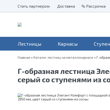
Стать партнером
Стать партнером
Доставка
Доставка
% Рассрочка
% Рассрочка
Лестницы
Каркасы
Ступе
Главная
»
Каталог лестниц на металлокаркасе
»
Г-образ
Наши хиты
Балясины
Применение
Столбы
Серия Престиж
Лестницы на второй этаж
Н
Г-образная лестница Эле
Перила и поручни
Серия Элегант
В дом
Н
Металлические ограждения
серый со ступенями из с
Серия Престиж Мини
На дачу
Уличные лестницы
На чердак
Для крыльца