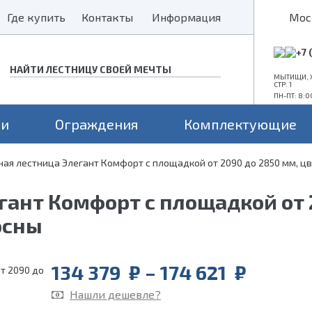
Где купить
Где купить
Контакты
Контакты
Информация
Информация
Мос
+7 
МЫТИЩИ, Х
СТР. 1
ПН-ПТ: 8:0
ни
Ограждения
Комплектующие
ная лестница Элегант Комфорт с площадкой от 2090 до 2850 мм, цв
Конструкция
Поворот
Проем
а монокосоуре
Прямые лестницы
Для средних проемов
гант Комфорт с площадкой от 
а 2 косоурах
Г-образные
Для больших проемов
осны
П-образные
Для маленьких проемов
Price
134 379
₽
–
174 621
₽
range:
Нашли дешевле?
134