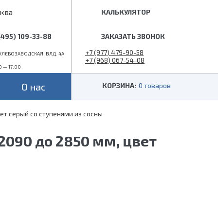
ква
КАЛЬКУЛЯТОР
(495) 109-33-88
ЗАКАЗАТЬ ЗВОНОК
+7 (977) 479-90-58
ЛЕБОЗАВОДСКАЯ, ВЛД. 4А,
+7 (968) 067-54-08
0 — 17:00
info@superlestnica.com
О нас
КОРЗИНА:
0 товаров
ет серый со ступенями из сосны
Цвет
Стиль
Черные
Лофт
2090 до 2850 мм, цвет
Белые
Классические
 (гусиный шаг)
Металлик
Слоновая кость