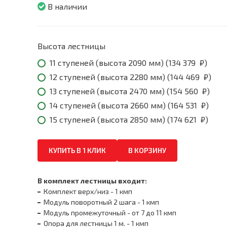
379
В наличии
₽
throug
174
621
Высота лестницы
₽
11 ступеней (высота 2090 мм) (
134 379
₽
)
12 ступеней (высота 2280 мм) (
144 469
₽
)
13 ступеней (высота 2470 мм) (
154 560
₽
)
14 ступеней (высота 2660 мм) (
164 531
₽
)
15 ступеней (высота 2850 мм) (
174 621
₽
)
КУПИТЬ В 1 КЛИК
В КОРЗИНУ
В комплект лестницы входит:
Комплект верх/низ - 1 кмп
Модуль поворотный 2 шага - 1 кмп
Модуль промежуточный - от 7 до 11 кмп
Опора для лестницы 1 м. - 1 кмп