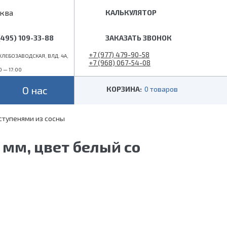
ква
КАЛЬКУЛЯТОР
(495) 109-33-88
ЗАКАЗАТЬ ЗВОНОК
+7 (977) 479-90-58
ЛЕБОЗАВОДСКАЯ, ВЛД. 4А,
+7 (968) 067-54-08
0 — 17:00
info@superlestnica.com
О нас
КОРЗИНА:
0 товаров
ступенями из сосны
Цвет
Стиль
Черные
Лофт
 мм, цвет белый со
Белые
Классические
 (гусиный шаг)
Металлик
Слоновая кость