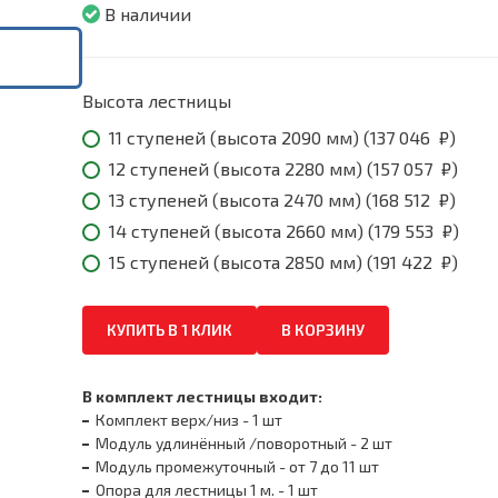
046
В наличии
₽
throug
191
422
Высота лестницы
₽
11 ступеней (высота 2090 мм) (
137 046
₽
)
12 ступеней (высота 2280 мм) (
157 057
₽
)
13 ступеней (высота 2470 мм) (
168 512
₽
)
14 ступеней (высота 2660 мм) (
179 553
₽
)
15 ступеней (высота 2850 мм) (
191 422
₽
)
КУПИТЬ В 1 КЛИК
В КОРЗИНУ
В комплект лестницы входит:
Комплект верх/низ - 1 шт
Модуль удлинённый /поворотный - 2 шт
Модуль промежуточный - от 7 до 11 шт
Опора для лестницы 1 м. - 1 шт