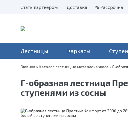
Стать партнером
Стать партнером
Доставка
Доставка
% Рассрочка
% Рассрочка
Лестницы
Каркасы
Ступе
Главная
»
Каталог лестниц на металлокаркасе
»
Г-образ
Наши хиты
Балясины
Применение
Столбы
Серия Престиж
Лестницы на второй этаж
Н
Г-образная лестница Пре
Перила и поручни
Серия Элегант
В дом
Н
Металлические ограждения
ступенями из сосны
Серия Престиж Мини
На дачу
Уличные лестницы
На чердак
Для крыльца