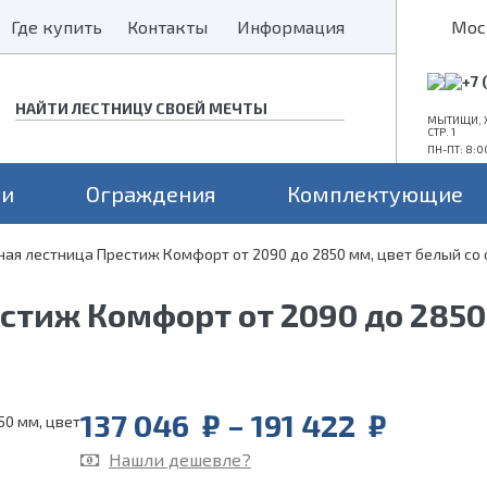
Где купить
Где купить
Контакты
Контакты
Информация
Информация
Мос
+7 
МЫТИЩИ, Х
СТР. 1
ПН-ПТ: 8:0
ни
Ограждения
Комплектующие
ная лестница Престиж Комфорт от 2090 до 2850 мм, цвет белый со 
Конструкция
Поворот
Проем
а монокосоуре
Прямые лестницы
Для средних проемов
стиж Комфорт от 2090 до 2850
а 2 косоурах
Г-образные
Для больших проемов
П-образные
Для маленьких проемов
Price
137 046
₽
–
191 422
₽
range:
Нашли дешевле?
137