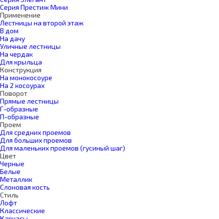
Серия Престиж Мини
Применение
Лестницы на второй этаж
В дом
На дачу
Уличные лестницы
На чердак
Для крыльца
Конструкция
На монокосоуре
На 2 косоурах
Поворот
Прямые лестницы
Г-образные
П-образные
Проем
Для средних проемов
Для больших проемов
Для маленьких проемов (гусиный шаг)
Цвет
Черные
Белые
Металлик
Слоновая кость
Стиль
Лофт
Классические
Каркасы