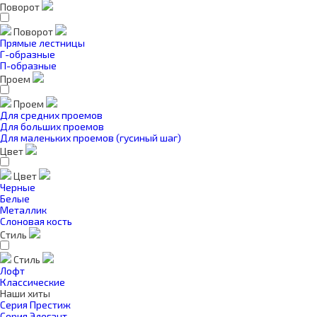
Поворот
Поворот
Прямые лестницы
Г-образные
П-образные
Проем
Проем
Для средних проемов
Для больших проемов
Для маленьких проемов (гусиный шаг)
Цвет
Цвет
Черные
Белые
Металлик
Слоновая кость
Стиль
Стиль
Лофт
Классические
Наши хиты
Серия Престиж
Серия Элегант