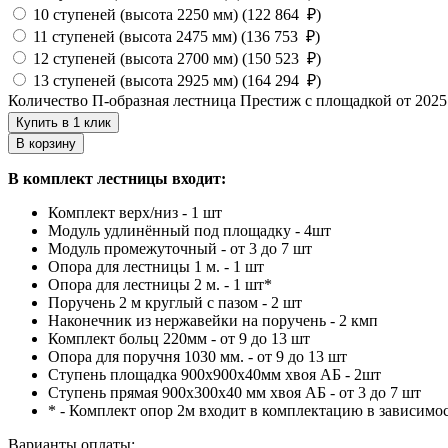
10 ступеней (высота 2250 мм) (
122 864
₽
)
11 ступеней (высота 2475 мм) (
136 753
₽
)
12 ступеней (высота 2700 мм) (
150 523
₽
)
13 ступеней (высота 2925 мм) (
164 294
₽
)
Количество П-образная лестница Престиж с площадкой от 2025 
Купить в 1 клик
В корзину
В комплект лестницы входит:
Комплект верх/низ - 1 шт
Модуль удлинённый под площадку - 4шт
Модуль промежуточный - от 3 до 7 шт
Опора для лестницы 1 м. - 1 шт
Опора для лестницы 2 м. - 1 шт*
Поручень 2 м круглый с пазом - 2 шт
Наконечник из нержавейки на поручень - 2 кмп
Комплект больц 220мм - от 9 до 13 шт
Опора для поручня 1030 мм. - от 9 до 13 шт
Ступень площадка 900х900х40мм хвоя АБ - 2шт
Ступень прямая 900х300х40 мм хвоя АБ - от 3 до 7 шт
* - Комплект опор 2м входит в комплектацию в зависимо
Варианты оплаты: