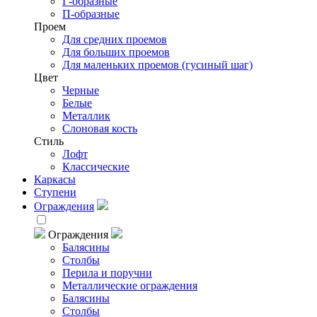
Г-образные
П-образные
Проем
Для средних проемов
Для больших проемов
Для маленьких проемов (гусиный шаг)
Цвет
Черные
Белые
Металлик
Слоновая кость
Стиль
Лофт
Классические
Каркасы
Ступени
Ограждения
Ограждения
Балясины
Столбы
Перила и поручни
Металлические ограждения
Балясины
Столбы