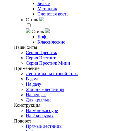
Белые
Металлик
Слоновая кость
Стиль
Стиль
Лофт
Классические
Наши хиты
Серия Престиж
Серия Элегант
Серия Престиж Мини
Применение
Лестницы на второй этаж
В дом
На дачу
Уличные лестницы
На чердак
Для крыльца
Конструкция
На монокосоуре
На 2 косоурах
Поворот
Прямые лестницы