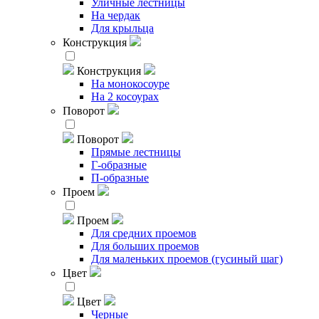
Уличные лестницы
На чердак
Для крыльца
Конструкция
Конструкция
На монокосоуре
На 2 косоурах
Поворот
Поворот
Прямые лестницы
Г-образные
П-образные
Проем
Проем
Для средних проемов
Для больших проемов
Для маленьких проемов (гусиный шаг)
Цвет
Цвет
Черные