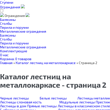
Ступени
Ограждения
Ограждения
Балясины
Столбы
Перила и поручни
Металлические ограждения
Балясины
Столбы
Перила и поручни
Металлические ограждения
Комплектующие
О нас
Корзина:
0 товаров
Главная
»
Каталог лестниц на металлокаркасе
»
Страница 2
Каталог лестниц на
металлокаркасе - страница 2
Черные лестницы
Белые лестницы
Лестницы металлик
Лестницы слоновая кость
Модульные лестницы Престиж
Лестницы в дом
Прямые лестницы
Лестницы в классическом стиле
Г-образные лестницы
Лестницы для средних проемов