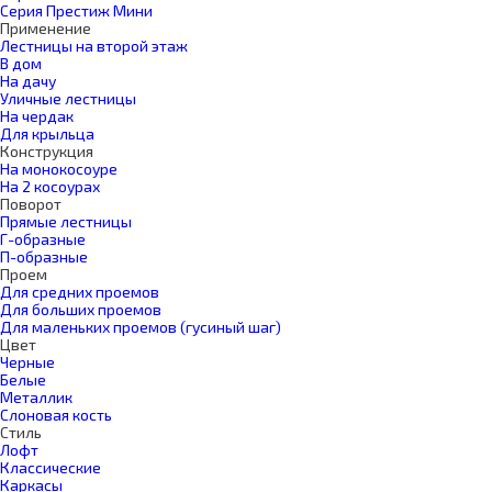
Серия Престиж Мини
Применение
Лестницы на второй этаж
В дом
На дачу
Уличные лестницы
На чердак
Для крыльца
Конструкция
На монокосоуре
На 2 косоурах
Поворот
Прямые лестницы
Г-образные
П-образные
Проем
Для средних проемов
Для больших проемов
Для маленьких проемов (гусиный шаг)
Цвет
Черные
Белые
Металлик
Слоновая кость
Стиль
Лофт
Классические
Каркасы