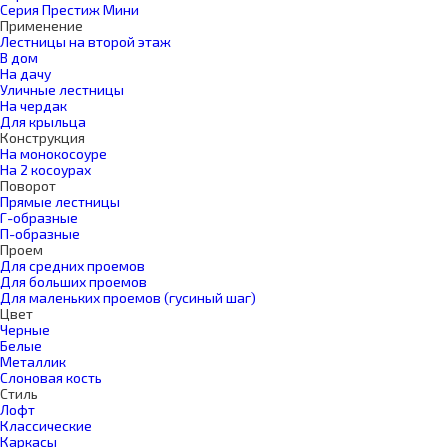
Серия Престиж Мини
Применение
Лестницы на второй этаж
В дом
На дачу
Уличные лестницы
На чердак
Для крыльца
Конструкция
На монокосоуре
На 2 косоурах
Поворот
Прямые лестницы
Г-образные
П-образные
Проем
Для средних проемов
Для больших проемов
Для маленьких проемов (гусиный шаг)
Цвет
Черные
Белые
Металлик
Слоновая кость
Стиль
Лофт
Классические
Каркасы