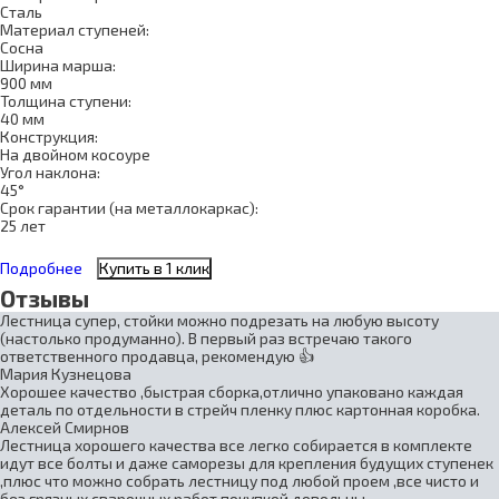
Сталь
Материал ступеней:
Сосна
Ширина марша:
900 мм
Толщина ступени:
40 мм
Конструкция:
На двойном косоуре
Угол наклона:
45°
Срок гарантии (на металлокаркас):
25 лет
Подробнее
Купить в 1 клик
Отзывы
Лестница супер, стойки можно подрезать на любую высоту
(настолько продуманно). В первый раз встречаю такого
ответственного продавца, рекомендую 👍
Мария Кузнецова
Хорошее качество ,быстрая сборка,отлично упаковано каждая
деталь по отдельности в стрейч пленку плюс картонная коробка.
Алексей Смирнов
Лестница хорошего качества все легко собирается в комплекте
идут все болты и даже саморезы для крепления будущих ступенек
,плюс что можно собрать лестницу под любой проем ,все чисто и
без грязных сварочных работ покупкой довольны.