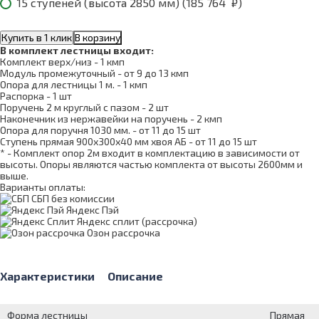
15 ступеней (высота 2850 мм) (
185 764
₽
)
Купить в 1 клик
В корзину
В комплект лестницы входит:
Комплект верх/низ - 1 кмп
Модуль промежуточный - от 9 до 13 кмп
Опора для лестницы 1 м. - 1 кмп
Распорка - 1 шт
Поручень 2 м круглый с пазом - 2 шт
Наконечник из нержавейки на поручень - 2 кмп
Опора для поручня 1030 мм. - от 11 до 15 шт
Ступень прямая 900х300х40 мм хвоя АБ - от 11 до 15 шт
* - Комплект опор 2м входит в комплектацию в зависимости от
высоты. Опоры являются частью комплекта от высоты 2600мм и
выше.
Варианты оплаты:
СБП без комиссии
Яндекс Пэй
Яндекс сплит (рассрочка)
Озон рассрочка
Характеристики
Описание
Форма лестницы
Прямая