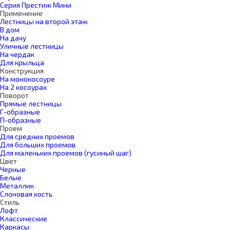
Серия Престиж Мини
Применение
Лестницы на второй этаж
В дом
На дачу
Уличные лестницы
На чердак
Для крыльца
Конструкция
На монокосоуре
На 2 косоурах
Поворот
Прямые лестницы
Г-образные
П-образные
Проем
Для средних проемов
Для больших проемов
Для маленьких проемов (гусиный шаг)
Цвет
Черные
Белые
Металлик
Слоновая кость
Стиль
Лофт
Классические
Каркасы