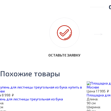
ОСТАВЬТЕ ЗАЯВКУ
Похожие товары
Цена
17 995
₽
а
8 998
₽
Площадка для 
ень для лестницы треугольная из бука
Длина:
на:
90 см
см
Ширина:
ина:
90 см