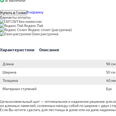
В наличии
В корзину
Купить в 1 клик
Варианты оплаты:
СБП без комиссии
Яндекс Пэй
Яндекс сплит (рассрочка)
Озон рассрочка
Характеристики
Описание
Длина
90 см
Ширина
50 см
Толщина
40 м
Материал ступеней
Бук
Цельноламельный щит — оптимальное и надежное решение для изг
из длинных ламелей, склеенных между собой по ширине с двух сто
Если Вы хотите сделать для лестницы в доме или на даче надежны