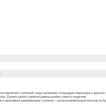
м
отовления ступеней, подступенков, площадок перехода и других 
рон. Длина одной ламели равна длине самого изделия.
е и красивые деревянные ступени – цельноламельный массив из бу