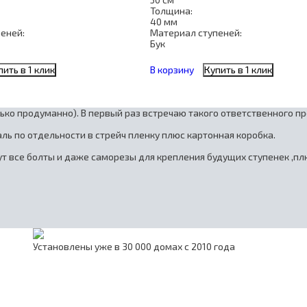
Толщина:
40 мм
еней:
Материал ступеней:
Бук
пить в 1 клик
В корзину
Купить в 1 клик
ько продуманно). В первый раз встречаю такого ответственного п
ль по отдельности в стрейч пленку плюс картонная коробка.
т все болты и даже саморезы для крепления будущих ступенек ,плю
Установлены уже в 30 000 домах с 2010 года