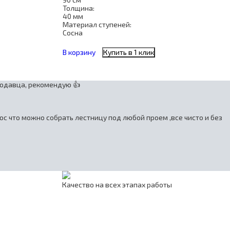
Толщина:
40 мм
Материал ступеней:
Сосна
В корзину
Купить в 1 клик
родавца, рекомендую 👍
с что можно собрать лестницу под любой проем ,все чисто и без
Качество на всех этапах работы