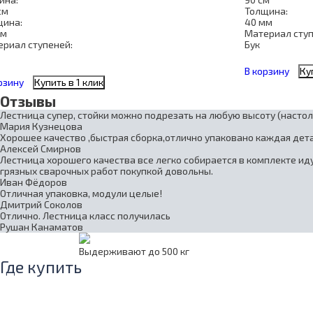
см
Толщина:
щина:
40 мм
мм
Материал ступ
риал ступеней:
Бук
В корзину
Ку
рзину
Купить в 1 клик
Отзывы
Лестница супер, стойки можно подрезать на любую высоту (настол
Мария Кузнецова
Хорошее качество ,быстрая сборка,отлично упаковано каждая дета
Алексей Смирнов
Лестница хорошего качества все легко собирается в комплекте иду
грязных сварочных работ покупкой довольны.
Иван Фёдоров
Отличная упаковка, модули целые!
Дмитрий Соколов
Отлично. Лестница класс получилась
Рушан Канаматов
Выдерживают до 500 кг
Где купить