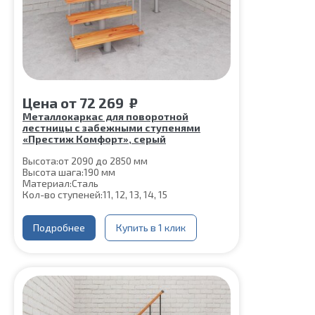
Цена
от
72 269
₽
Металлокаркас для поворотной
лестницы с забежными ступенями
«Престиж Комфорт», серый
Высота:
от 2090 до 2850 мм
Высота шага:
190 мм
Материал:
Сталь
Кол-во ступеней:
11, 12, 13, 14, 15
Подробнее
Купить в 1 клик