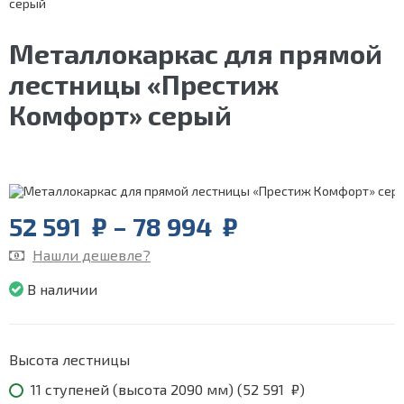
серый
Металлокаркас для прямой
лестницы «Престиж
Комфорт» серый
Price
52 591
₽
–
78 994
₽
range:
Нашли дешевле?
52
591
В наличии
₽
through
78
994
Высота лестницы
₽
11 ступеней (высота 2090 мм) (
52 591
₽
)