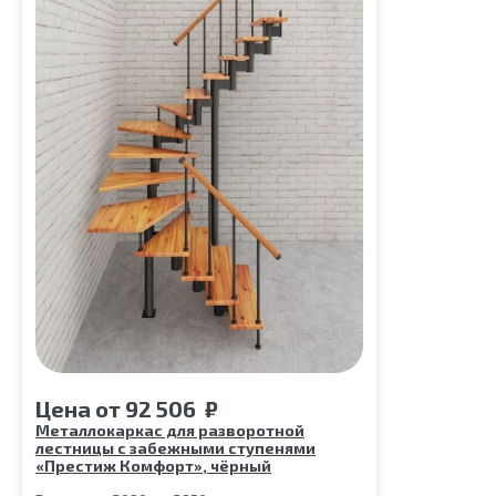
Цена
от
92 506
₽
Металлокаркас для разворотной
лестницы с забежными ступенями
«Престиж Комфорт», чёрный