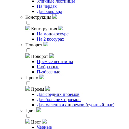
Уличные лестницы
На чердак
Для крыльца
Конструкция
Конструкция
На монокосоуре
На 2 косоурах
Поворот
Поворот
Прямые лестницы
Г-образные
П-образные
Проем
Проем
Для средних проемов
Для больших проемов
Для маленьких проемов (гусиный шаг)
Цвет
Цвет
Черные