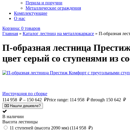
Перила и поручни
Металлические ограждения
Комплектующие
О нас
Корзина:
0 товаров
Главная
»
Каталог лестниц на металлокаркасе
»
П-образная лес
П-образная лестница Престиж
цвет серый со ступенями из с
Инструкция по сборке
114 958
₽
–
150 642
₽
Price range: 114 958 ₽ through 150 642 ₽
Нашли дешевле?
В наличии
Высота лестницы
11 ступеней (высота 2090 мм) (
114 958
₽
)