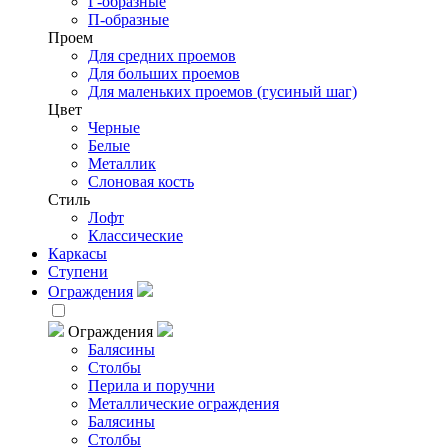
Г-образные
П-образные
Проем
Для средних проемов
Для больших проемов
Для маленьких проемов (гусиный шаг)
Цвет
Черные
Белые
Металлик
Слоновая кость
Стиль
Лофт
Классические
Каркасы
Ступени
Ограждения
Ограждения
Балясины
Столбы
Перила и поручни
Металлические ограждения
Балясины
Столбы