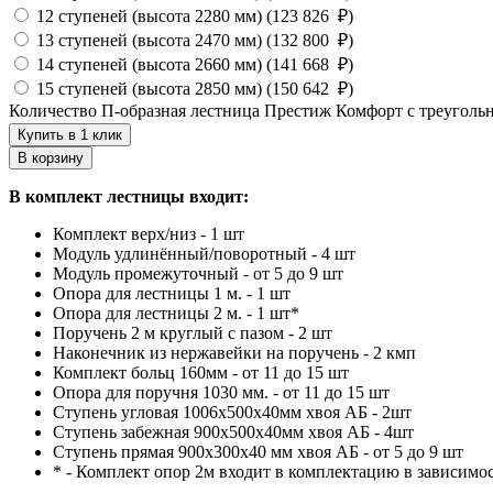
12 ступеней (высота 2280 мм) (
123 826
₽
)
13 ступеней (высота 2470 мм) (
132 800
₽
)
14 ступеней (высота 2660 мм) (
141 668
₽
)
15 ступеней (высота 2850 мм) (
150 642
₽
)
Количество П-образная лестница Престиж Комфорт с треугольн
Купить в 1 клик
В корзину
В комплект лестницы входит:
Комплект верх/низ - 1 шт
Модуль удлинённый/поворотный - 4 шт
Модуль промежуточный - от 5 до 9 шт
Опора для лестницы 1 м. - 1 шт
Опора для лестницы 2 м. - 1 шт*
Поручень 2 м круглый с пазом - 2 шт
Наконечник из нержавейки на поручень - 2 кмп
Комплект больц 160мм - от 11 до 15 шт
Опора для поручня 1030 мм. - от 11 до 15 шт
Ступень угловая 1006х500х40мм хвоя АБ - 2шт
Ступень забежная 900х500х40мм хвоя АБ - 4шт
Ступень прямая 900х300х40 мм хвоя АБ - от 5 до 9 шт
* - Комплект опор 2м входит в комплектацию в зависимо