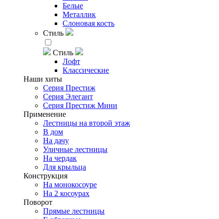
Белые
Металлик
Слоновая кость
Стиль
Стиль
Лофт
Классические
Наши хиты
Серия Престиж
Серия Элегант
Серия Престиж Мини
Применение
Лестницы на второй этаж
В дом
На дачу
Уличные лестницы
На чердак
Для крыльца
Конструкция
На монокосоуре
На 2 косоурах
Поворот
Прямые лестницы